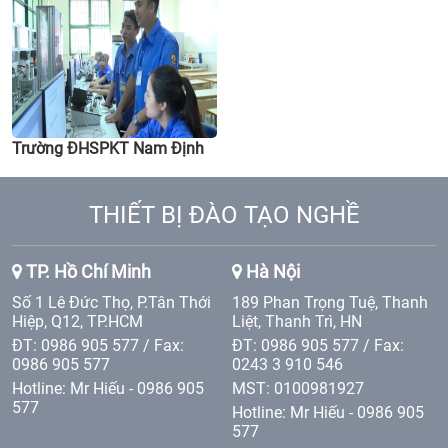
Trường ĐHSPKT Nam Định
THIẾT BỊ ĐÀO TẠO NGHỀ
TP. Hồ Chí Minh
Hà Nội
Số 1 Lê Đức Thọ, P.Tân Thới
189 Phan Trọng Tuệ, Thanh
Hiệp, Q12, TP.HCM
Liệt, Thanh Trì, HN
ĐT: 0986 905 577 / Fax:
ĐT: 0986 905 577 / Fax:
0986 905 577
0243 3 910 546
Hotline: Mr Hiếu - 0986 905
MST: 0100981927
577
Hotline: Mr Hiếu - 0986 905
577