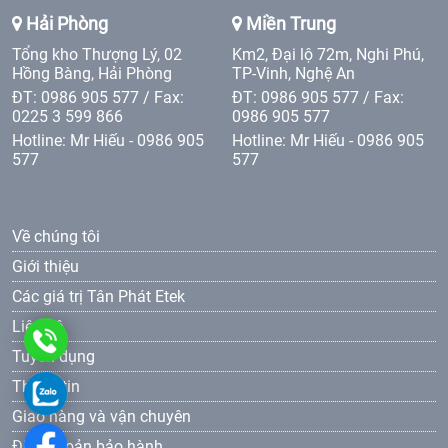
Hải Phòng
Miền Trung
Tổng kho Thượng Lý, 02
Km2, Đại lộ 72m, Nghi Phú,
Hồng Bàng, Hải Phòng
TP-Vinh, Nghệ An
ĐT: 0986 905 577 / Fax:
ĐT: 0986 905 577 / Fax:
0225 3 599 866
0986 905 577
Hotline: Mr Hiếu - 0986 905
Hotline: Mr Hiếu - 0986 905
577
577
Về chúng tôi
Giới thiệu
Các giá trị Tân Phát Etek
Liên hệ
0986
Tuyển dụng
905
Thông tin
0986
Giao hàng và vận chuyên
577
905
Điều khoản bảo hành