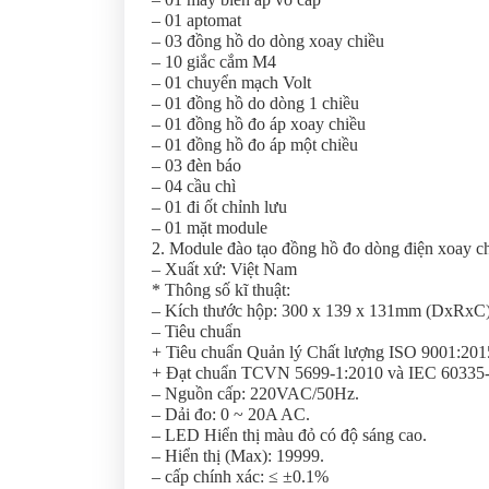
– 01 aptomat
– 03 đồng hồ do dòng xoay chiều
– 10 giắc cắm M4
– 01 chuyển mạch Volt
– 01 đồng hồ do dòng 1 chiều
– 01 đồng hồ đo áp xoay chiều
– 01 đồng hồ đo áp một chiều
– 03 đèn báo
– 04 cầu chì
– 01 đi ốt chỉnh lưu
– 01 mặt module
2. Module đào tạo đồng hồ đo dòng điện xoay chi
– Xuất xứ: Việt Nam
* Thông số kĩ thuật:
– Kích thước hộp: 300 x 139 x 131mm (DxRxC
– Tiêu chuẩn
+ Tiêu chuẩn Quản lý Chất lượng ISO 9001:201
+ Đạt chuẩn TCVN 5699-1:2010 và IEC 60335-1:2
– Nguồn cấp: 220VAC/50Hz.
– Dải đo: 0 ~ 20A AC.
– LED Hiển thị màu đỏ có độ sáng cao.
– Hiển thị (Max): 19999.
– cấp chính xác: ≤ ±0.1%