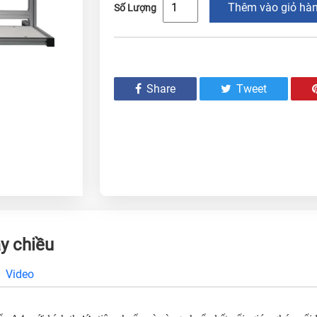
Thêm vào giỏ hà
Số Lượng
Share
Tweet
y chiều
Video