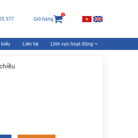
0
05 577
Giỏ hàng
 biểu
Liên hệ
Lĩnh vực hoạt động
chiều