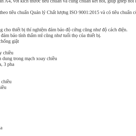
ẩn A4, với kích thước tiêu chuẩn và cùng chuẩn kết nối, giúp ghép nối l
 theo tiêu chuẩn Quản lý Chất lượng ISO 9001:2015 và có tiêu chuẩn 
cho thiết bị thí nghiệm đảm bảo độ cứng cũng như độ cách điện.
 đảm bảo tính thẩm mĩ cũng như tuổi thọ của thiết bị.
chống giật
y chiều
uần dung trong mạch xoay chiều
a, 3 pha
 chiều
hiều
ha