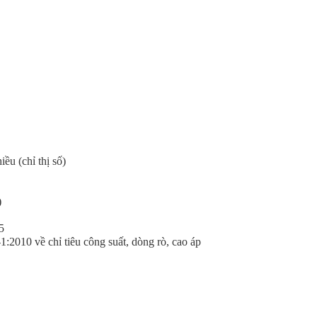
ều (chỉ thị số)
)
5
010 về chỉ tiêu công suất, dòng rò, cao áp