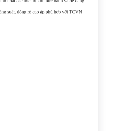
inh hoạt các thiết bị khi thực hành và dễ dàng
công suất, dòng rò cao áp phù hợp với TCVN