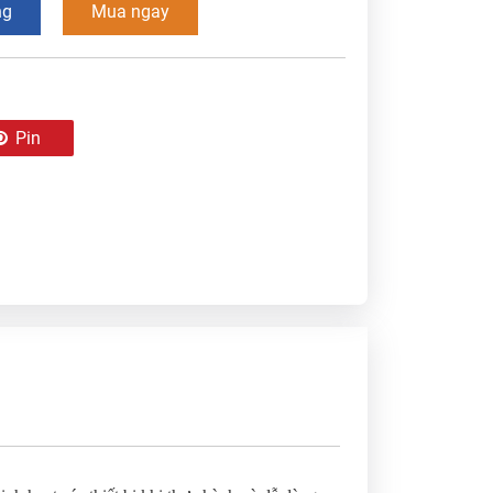
ng
Mua ngay
Pin