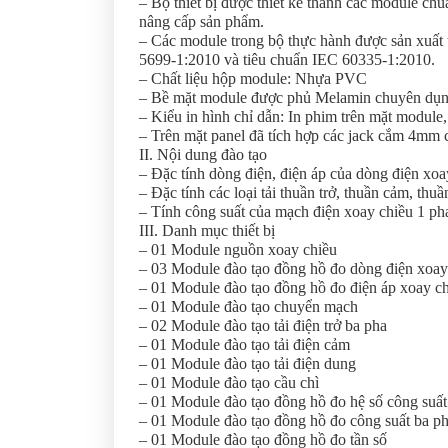
– Bộ thiết bị được thiết kế thành các module chu
nâng cấp sản phẩm.
– Các module trong bộ thực hành được sản xuất
5699-1:2010 và tiêu chuẩn IEC 60335-1:2010.
– Chất liệu hộp module: Nhựa PVC
– Bề mặt module được phủ Melamin chuyên dụng 
– Kiểu in hình chỉ dẫn: In phim trên mặt module,
– Trên mặt panel đã tích hợp các jack cắm 4mm 
II. Nội dung đào tạo
– Đặc tính dòng điện, điện áp của dòng điện xoa
– Đặc tính các loại tải thuần trở, thuần cảm, th
– Tính công suất của mạch điện xoay chiều 1 ph
III. Danh mục thiết bị
– 01 Module nguồn xoay chiều
– 03 Module đào tạo đồng hồ đo dòng điện xoay
– 01 Module đào tạo đồng hồ đo điện áp xoay c
– 01 Module đào tạo chuyển mạch
– 02 Module đào tạo tải điện trở ba pha
– 01 Module đào tạo tải điện cảm
– 01 Module đào tạo tải điện dung
– 01 Module đào tạo cầu chì
– 01 Module đào tạo đồng hồ đo hệ số công suất
– 01 Module đào tạo đồng hồ đo công suất ba p
– 01 Module đào tạo đồng hồ đo tần số