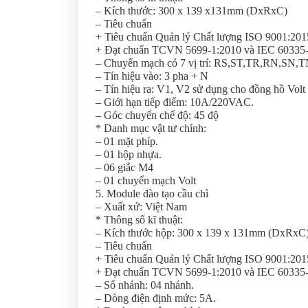
– Kích thước: 300 x 139 x131mm (DxRxC)
– Tiêu chuẩn
+ Tiêu chuẩn Quản lý Chất lượng ISO 9001:201
+ Đạt chuẩn TCVN 5699-1:2010 và IEC 60335-1:2
– Chuyển mạch có 7 vị trí: RS,ST,TR,RN,SN,T
– Tín hiệu vào: 3 pha + N
– Tín hiệu ra: V1, V2 sử dụng cho đồng hồ Volt
– Giới hạn tiếp điểm: 10A/220VAC.
– Góc chuyển chế độ: 45 độ
* Danh mục vật tư chính:
– 01 mặt phíp.
– 01 hộp nhựa.
– 06 giắc M4
– 01 chuyển mạch Volt
5. Module đào tạo cầu chì
– Xuất xứ: Việt Nam
* Thông số kĩ thuật:
– Kích thước hộp: 300 x 139 x 131mm (DxRxC
– Tiêu chuẩn
+ Tiêu chuẩn Quản lý Chất lượng ISO 9001:201
+ Đạt chuẩn TCVN 5699-1:2010 và IEC 60335-1:2
– Số nhánh: 04 nhánh.
– Dòng điện định mức: 5A.