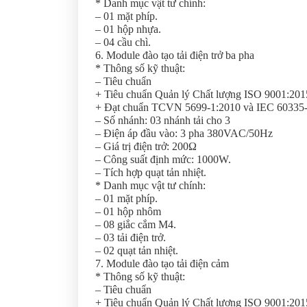
* Danh mục vật tư chính:
– 01 mặt phíp.
– 01 hộp nhựa.
– 04 cầu chì.
6. Module đào tạo tải điện trở ba pha
* Thông số kỹ thuật:
– Tiêu chuẩn
+ Tiêu chuẩn Quản lý Chất lượng ISO 9001:201
+ Đạt chuẩn TCVN 5699-1:2010 và IEC 60335-1:2
– Số nhánh: 03 nhánh tải cho 3
– Điện áp đầu vào: 3 pha 380VAC/50Hz
– Giá trị điện trở: 200Ω
– Công suất định mức: 1000W.
– Tích hợp quạt tản nhiệt.
* Danh mục vật tư chính:
– 01 mặt phíp.
– 01 hộp nhôm
– 08 giắc cắm M4.
– 03 tải điện trở.
– 02 quạt tản nhiệt.
7. Module đào tạo tải điện cảm
* Thông số kỹ thuật:
– Tiêu chuẩn
+ Tiêu chuẩn Quản lý Chất lượng ISO 9001:201