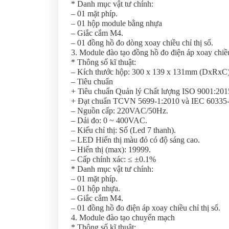
* Danh mục vật tư chính:
– 01 mặt phíp.
– 01 hộp module bằng nhựa
– Giắc cắm M4.
– 01 đồng hồ đo dòng xoay chiều chỉ thị số.
3. Module đào tạo đồng hồ đo điện áp xoay chiều 
* Thông số kĩ thuật:
– Kích thước hộp: 300 x 139 x 131mm (DxRxC
– Tiêu chuẩn
+ Tiêu chuẩn Quản lý Chất lượng ISO 9001:201
+ Đạt chuẩn TCVN 5699-1:2010 và IEC 60335-1:2
– Nguồn cấp: 220VAC/50Hz.
– Dải đo: 0 ~ 400VAC.
– Kiểu chỉ thị: Số (Led 7 thanh).
– LED Hiển thị màu đỏ có độ sáng cao.
– Hiển thị (max): 19999.
– Cấp chính xác: ≤ ±0.1%
* Danh mục vật tư chính:
– 01 mặt phíp.
– 01 hộp nhựa.
– Giắc cắm M4.
– 01 đồng hồ đo điện áp xoay chiều chỉ thị số.
4. Module đào tạo chuyển mạch
* Thông số kĩ thuật: