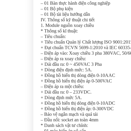
– 01 Bàn thực hành điện công nghiệp
– 01 Bộ phụ kiện
– 01 Bộ tài liệu hướng dẫn
IV. Thông số kỹ thuật chi tiết
1. Module nguồn xoay chiều
* Thông số kĩ thuật:
– Tiêu chuẩn:
+ Tiêu chuẩn Quản lý Chất lượng ISO 9001:201
+ Đạt chuẩn TCVN 5699-1:2010 và IEC 60335-1:2
– Điện áp vào: Xoay chiều 3 pha 380VAC, 50/6
– Điện áp ra xoay chiều:
+ Dải đầu ra: 0 ~ 450VAC 3 Pha
+ Dòng điện định mức: 5A.
+ Đồng hồ hiển thị dòng điện 0-10AAC
+ Đồng hồ hiển thị điện áp 0-500VAC
– Điện áp ra một chiều:
+ Dải đầu ra: 0 – 233VDC.
+ Dòng định mức 5A.
+ Đồng hồ hiển thị dòng điện 0-10ADC
+ Đồng hồ hiển thị điện áp: 0-300VDC
– Bảo vệ ngắn mạch và quá tải
– Đầu nối: socket an toàn 4mm
* Danh sách vật tư chính:
– 01 máy biến áp vô cấp