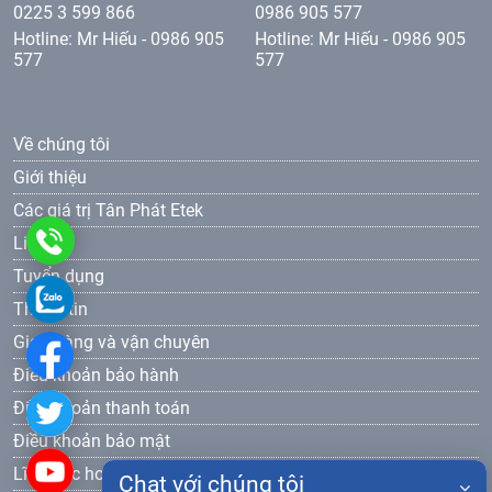
0225 3 599 866
0986 905 577
Hotline: Mr Hiếu - 0986 905
Hotline: Mr Hiếu - 0986 905
577
577
Về chúng tôi
Giới thiệu
Các giá trị Tân Phát Etek
0986
Liên hệ
Tuyển dụng
905
0986
Thông tin
577
905
Giao hàng và vận chuyên
Điều khoản bảo hành
577
Điều khoản thanh toán
Điều khoản bảo mật
Lĩnh vực hoạt động
Chat với chúng tôi