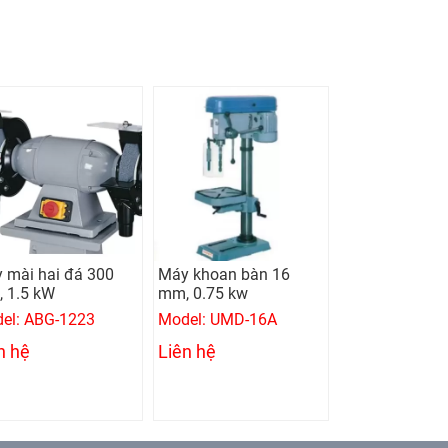
 mài hai đá 300
Máy khoan bàn 16
Máy cưa đứng
 1.5 kW
mm, 0.75 kw
100A
el: ABG-1223
Model: UMD-16A
Model: KS-10
n hệ
Liên hệ
Liên hệ