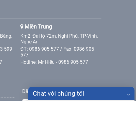
Miền Trung
 Bàng,
Km2, Đại lộ 72m, Nghi Phú, TP-Vinh,
Nghệ An
 3 599
ĐT: 0986 905 577 / Fax: 0986 905
577
7
Hotline: Mr Hiếu - 0986 905 577
Đăng ký nhận bản tin
Chat với chúng tôi
Gửi
Họ tên
Điện thoại