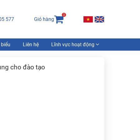
0
05 577
Giỏ hàng
 biểu
Liên hệ
Lĩnh vực hoạt động
ùng cho đào tạo