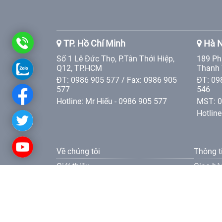
0986
TP. Hồ Chí Minh
Hà N
Số 1 Lê Đức Thọ, P.Tân Thới Hiệp,
189 Ph
905
0986
Q12, TP.HCM
Thanh 
ĐT: 0986 905 577 / Fax: 0986 905
ĐT: 09
577
905
577
546
Hotline: Mr Hiếu - 0986 905 577
MST: 
577
Hotline
Về chúng tôi
Thông t
Giới thiệu
Giao hà
Các giá trị Tân Phát Etek
Điều kh
Liên hệ
Điều kh
Tuyển dụng
Điều kh