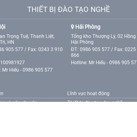
THIẾT BỊ ĐÀO TẠO NGHỀ
ội
Hải Phòng
an Trọng Tuệ, Thanh Liệt,
Tổng kho Thượng Lý, 02 Hồng
Trì, HN
Hải Phòng
86 905 577 / Fax: 0243 3 910
ĐT: 0986 905 577 / Fax: 0225
866
0100981927
Hotline: Mr Hiếu - 0986 905 57
: Mr Hiếu - 0986 905 577
in
Lĩnh vực hoạt động
ng và vận chuyên
Thiết bị đào tạo dạy nghề
oản bảo hành
oản thanh toán
oản bảo mật