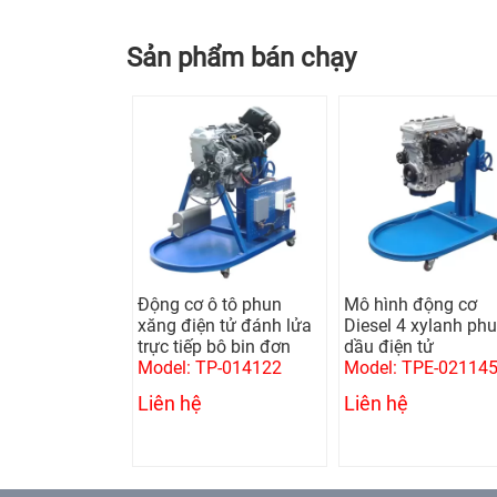
Sản phẩm bán chạy
 lái cơ khí
Động cơ ô tô phun
Mô hình động cơ
p
xăng điện tử đánh lửa
Diesel 4 xylanh ph
trực tiếp bô bin đơn
dầu điện tử
TP-070200
Model: TP-014122
Model: TPE-02114
Liên hệ
Liên hệ