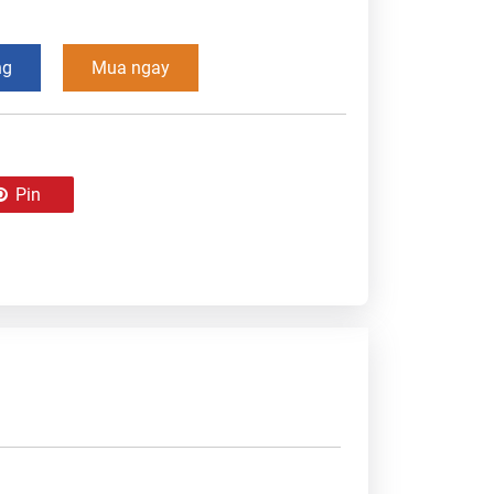
ng
Mua ngay
Pin