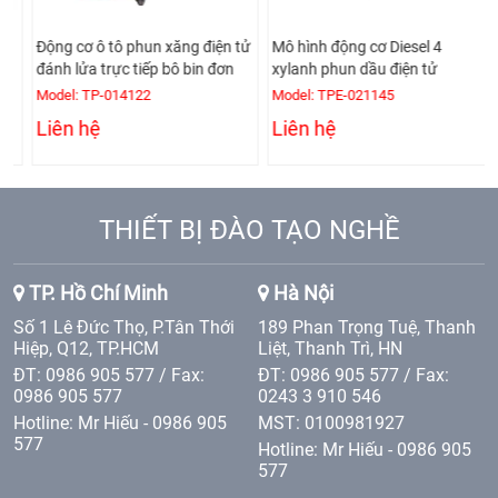
Động cơ ô tô phun xăng điện tử
Mô hình động cơ Diesel 4
đánh lửa trực tiếp bô bin đơn
xylanh phun dầu điện tử
Model: TP-014122
Model: TPE-021145
Liên hệ
Liên hệ
THIẾT BỊ ĐÀO TẠO NGHỀ
TP. Hồ Chí Minh
Hà Nội
Số 1 Lê Đức Thọ, P.Tân Thới
189 Phan Trọng Tuệ, Thanh
Hiệp, Q12, TP.HCM
Liệt, Thanh Trì, HN
ĐT: 0986 905 577 / Fax:
ĐT: 0986 905 577 / Fax:
0986 905 577
0243 3 910 546
Hotline: Mr Hiếu - 0986 905
MST: 0100981927
577
Hotline: Mr Hiếu - 0986 905
577