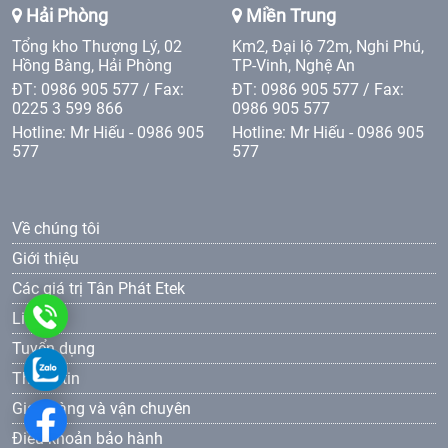
Hải Phòng
Miền Trung
Tổng kho Thượng Lý, 02
Km2, Đại lộ 72m, Nghi Phú,
Hồng Bàng, Hải Phòng
TP-Vinh, Nghệ An
ĐT: 0986 905 577 / Fax:
ĐT: 0986 905 577 / Fax:
0225 3 599 866
0986 905 577
Hotline: Mr Hiếu - 0986 905
Hotline: Mr Hiếu - 0986 905
577
577
Về chúng tôi
Giới thiệu
Các giá trị Tân Phát Etek
0986
Liên hệ
Tuyển dụng
905
0986
Thông tin
577
905
Giao hàng và vận chuyên
Điều khoản bảo hành
577