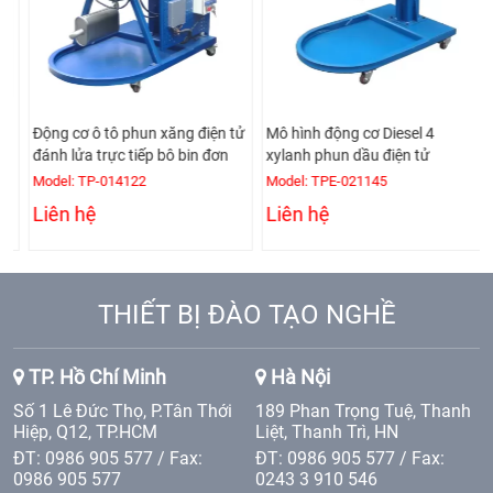
Động cơ ô tô phun xăng điện tử
Mô hình động cơ Diesel 4
đánh lửa trực tiếp bô bin đơn
xylanh phun dầu điện tử
Model: TP-014122
Model: TPE-021145
Liên hệ
Liên hệ
THIẾT BỊ ĐÀO TẠO NGHỀ
TP. Hồ Chí Minh
Hà Nội
Số 1 Lê Đức Thọ, P.Tân Thới
189 Phan Trọng Tuệ, Thanh
Hiệp, Q12, TP.HCM
Liệt, Thanh Trì, HN
ĐT: 0986 905 577 / Fax:
ĐT: 0986 905 577 / Fax:
0986 905 577
0243 3 910 546