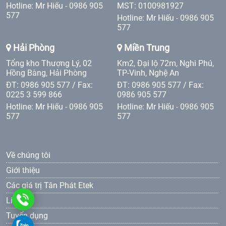
Hotline: Mr Hiếu - 0986 905
MST: 0100981927
577
Hotline: Mr Hiếu - 0986 905
577
Hải Phòng
Miền Trung
Tổng kho Thượng Lý, 02
Km2, Đại lộ 72m, Nghi Phú,
Hồng Bàng, Hải Phòng
TP-Vinh, Nghệ An
ĐT: 0986 905 577 / Fax:
ĐT: 0986 905 577 / Fax:
0225 3 599 866
0986 905 577
Hotline: Mr Hiếu - 0986 905
Hotline: Mr Hiếu - 0986 905
577
577
Về chúng tôi
Giới thiệu
Các giá trị Tân Phát Etek
0986
Liên hệ
Tuyển dụng
905
0986