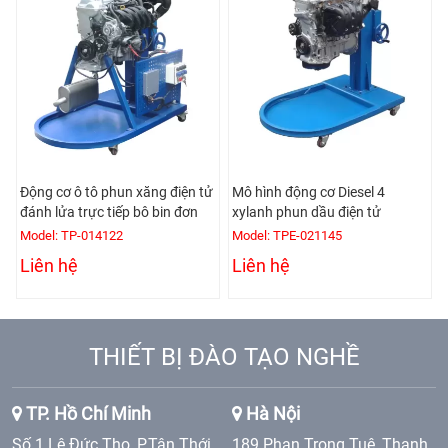
Động cơ ô tô phun xăng điện tử
Mô hình động cơ Diesel 4
đánh lửa trực tiếp bô bin đơn
xylanh phun dầu điện tử
Model: TP-014122
Model: TPE-021145
Liên hệ
Liên hệ
THIẾT BỊ ĐÀO TẠO NGHỀ
TP. Hồ Chí Minh
Hà Nội
Số 1 Lê Đức Thọ, P.Tân Thới
189 Phan Trọng Tuệ, Thanh