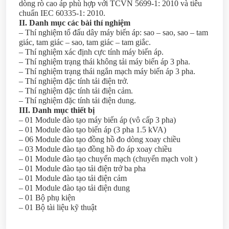
dòng rò cao áp phù hợp với TCVN 5699-1: 2010 và tiêu
chuẩn IEC 60335-1: 2010.
II. Danh mục các bài thí nghiệm
– Thí nghiệm tổ đấu dây máy biến áp: sao – sao, sao – tam
giác, tam giác – sao, tam giác – tam giắc.
– Thí nghiệm xác định cực tính máy biến áp.
– Thí nghiệm trạng thái không tải máy biến áp 3 pha.
– Thí nghiệm trạng thái ngắn mạch máy biến áp 3 pha.
– Thí nghiệm đặc tính tải điện trở.
– Thí nghiệm đặc tính tải điện cảm.
– Thí nghiệm đặc tính tải điện dung.
III. Danh mục thiết bị
– 01 Module đào tạo máy biến áp (vô cấp 3 pha)
– 01 Module đào tạo biến áp (3 pha 1.5 kVA)
– 06 Module đào tạo đồng hồ đo dòng xoay chiều
– 03 Module đào tạo đồng hồ đo áp xoay chiều
– 01 Module đào tạo chuyển mạch (chuyển mạch volt )
– 01 Module đào tạo tải điện trở ba pha
– 01 Module đào tạo tải điện cảm
– 01 Module đào tạo tải điện dung
– 01 Bộ phụ kiện
– 01 Bộ tài liệu kỹ thuật