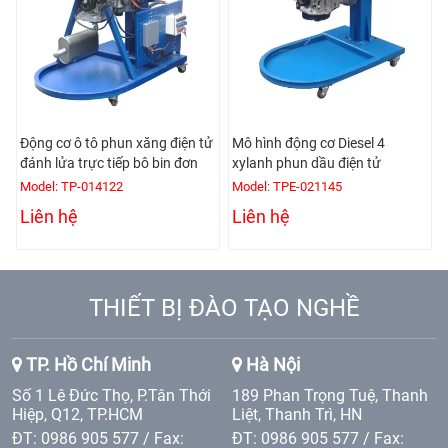
Động cơ ô tô phun xăng điện tử
Mô hình động cơ Diesel 4
đánh lửa trực tiếp bô bin đơn
xylanh phun dầu điện tử
Model: TP-014122
Model: TPE-021145
Liên hệ
Liên hệ
THIẾT BỊ ĐÀO TẠO NGHỀ
TP. Hồ Chí Minh
Hà Nội
Số 1 Lê Đức Thọ, P.Tân Thới
189 Phan Trọng Tuệ, Thanh
Hiệp, Q12, TP.HCM
Liệt, Thanh Trì, HN
ĐT: 0986 905 577 / Fax:
ĐT: 0986 905 577 / Fax: