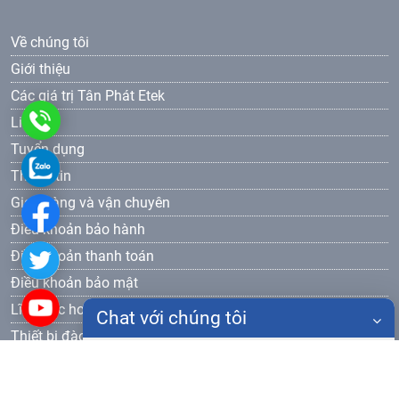
Về chúng tôi
Giới thiệu
Các giá trị Tân Phát Etek
0986
Liên hệ
Tuyển dụng
905
0986
Thông tin
577
905
Giao hàng và vận chuyên
Điều khoản bảo hành
577
Điều khoản thanh toán
Điều khoản bảo mật
Lĩnh vực hoạt động
Chat với chúng tôi
Thiết bị đào tạo dạy nghề
Đăng ký nhận bản tin
Họ tên
Gửi