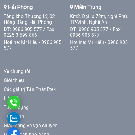
Hải Phòng
Miền Trung
Tổng kho Thượng Lý, 02
Km2, Đại lộ 72m, Nghi Phú,
Hồng Bàng, Hải Phòng
TP-Vinh, Nghệ An
ĐT: 0986 905 577 / Fax:
ĐT: 0986 905 577 / Fax:
0225 3 599 866
0986 905 577
Hotline: Mr Hiếu - 0986 905
Hotline: Mr Hiếu - 0986 905
577
577
Về chúng tôi
Giới thiệu
Các giá trị Tân Phát Etek
Liên hệ
0986
Tuyển dụng
905
Thông tin
0986
Giao hàng và vận chuyên
577
905
Điều khoản bảo hành