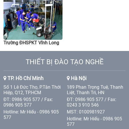
Trường ĐHSPKT Vĩnh Long
THIẾT BỊ ĐÀO TẠO NGHỀ
TP. Hồ Chí Minh
Hà Nội
Số 1 Lê Đức Thọ, P.Tân Thới
189 Phan Trọng Tuệ, Thanh
Hiệp, Q12, TP.HCM
Liệt, Thanh Trì, HN
ĐT: 0986 905 577 / Fax:
ĐT: 0986 905 577 / Fax:
0986 905 577
0243 3 910 546
Hotline: Mr Hiếu - 0986 905
MST: 0100981927
577
Hotline: Mr Hiếu - 0986 905
577