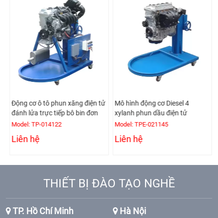
Động cơ ô tô phun xăng điện tử
Mô hình động cơ Diesel 4
đánh lửa trực tiếp bô bin đơn
xylanh phun dầu điện tử
Model: TP-014122
Model: TPE-021145
Liên hệ
Liên hệ
THIẾT BỊ ĐÀO TẠO NGHỀ
TP. Hồ Chí Minh
Hà Nội