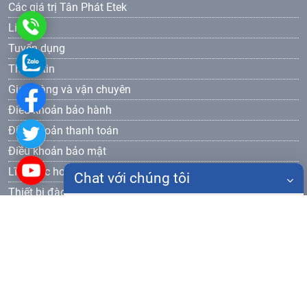
Các giá trị Tân Phát Etek
0986
Liên hệ
Tuyển dụng
905
0986
Thông tin
577
905
Giao hàng và vận chuyên
Điều khoản bảo hành
577
Điều khoản thanh toán
Điều khoản bảo mật
Lĩnh vực hoạt động
Chat với chúng tôi
Thiết bị đào tạo dạy nghề
Đăng ký nhận bản tin
Họ tên
Gửi
Điện thoại