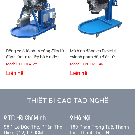
Động cơ ô tô phun xăng điện tử
Mô hình động cơ Diesel 4
đánh lửa trực tiếp bô bin đơn
xylanh phun dầu điện tử
Model: TP-014122
Model: TPE-021145
Liên hệ
Liên hệ
THIẾT BỊ ĐÀO TẠO NGHỀ
TP. Hồ Chí Minh
Hà Nội
Số 1 Lê Đức Thọ, P.Tân Thới
189 Phan Trọng Tuệ, Thanh
Hiệp, Q12, TP.HCM
Liệt, Thanh Trì, HN