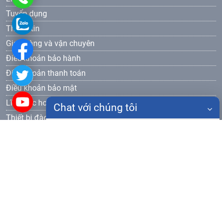
Tuyển dụng
905
0986
Thông tin
577
905
Giao hàng và vận chuyên
Điều khoản bảo hành
577
Điều khoản thanh toán
Điều khoản bảo mật
Lĩnh vực hoạt động
Chat với chúng tôi
Thiết bị đào tạo dạy nghề
Đăng ký nhận bản tin
Họ tên
Gửi
Điện thoại
Nội dung chat