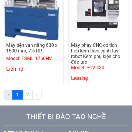
Máy tiện vạn năng 630 x
Máy phay CNC có tích
1500 mm, 7.5 HP
hợp kèm theo cánh tay
robot Kèm phụ kiện cho
Model: FSML-1760HV
đào tạo
Model: PCV 430
Liên hệ
Liên hệ
‹
1
2
›
THIẾT BỊ ĐÀO TẠO NGHỀ