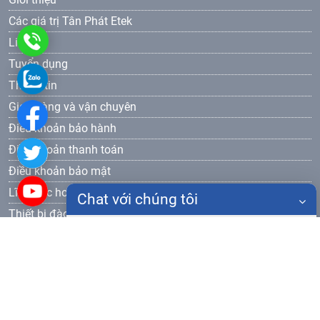
Các giá trị Tân Phát Etek
0986
Liên hệ
Tuyển dụng
905
0986
Thông tin
577
905
Giao hàng và vận chuyên
Điều khoản bảo hành
577
Điều khoản thanh toán
Điều khoản bảo mật
Lĩnh vực hoạt động
Chat với chúng tôi
Thiết bị đào tạo dạy nghề
Đăng ký nhận bản tin
Họ tên
Gửi
Điện thoại