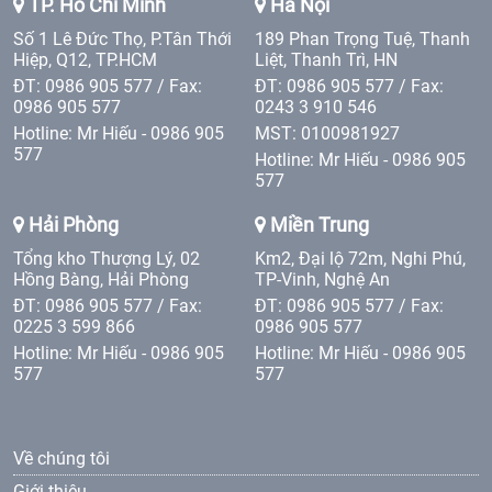
TP. Hồ Chí Minh
Hà Nội
Số 1 Lê Đức Thọ, P.Tân Thới
189 Phan Trọng Tuệ, Thanh
Hiệp, Q12, TP.HCM
Liệt, Thanh Trì, HN
ĐT: 0986 905 577 / Fax:
ĐT: 0986 905 577 / Fax:
0986 905 577
0243 3 910 546
Hotline: Mr Hiếu - 0986 905
MST: 0100981927
577
Hotline: Mr Hiếu - 0986 905
577
Hải Phòng
Miền Trung
Tổng kho Thượng Lý, 02
Km2, Đại lộ 72m, Nghi Phú,
Hồng Bàng, Hải Phòng
TP-Vinh, Nghệ An
ĐT: 0986 905 577 / Fax:
ĐT: 0986 905 577 / Fax:
0225 3 599 866
0986 905 577
Hotline: Mr Hiếu - 0986 905
Hotline: Mr Hiếu - 0986 905
577
577
Về chúng tôi
Giới thiệu